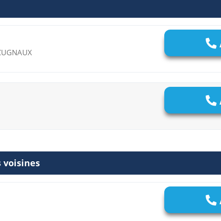
0 CUGNAUX
 voisines