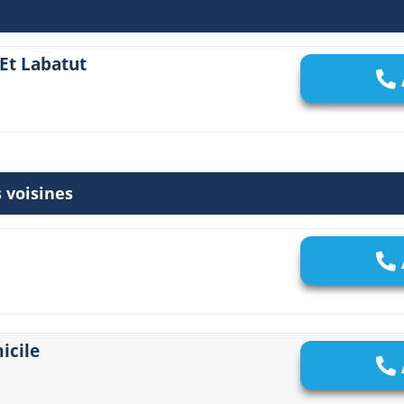
 Et Labatut
 voisines
icile