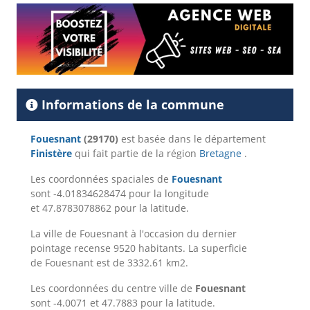
Informations de la commune
Fouesnant
(29170)
est basée dans le département
Finistère
qui fait partie de la région
Bretagne
.
Les coordonnées spaciales de
Fouesnant
sont -4.01834628474 pour la longitude
et 47.8783078862 pour la latitude.
La ville de Fouesnant à l'occasion du dernier
pointage recense 9520 habitants. La superficie
de Fouesnant est de 3332.61 km2.
Les coordonnées du centre ville de
Fouesnant
sont -4.0071 et 47.7883 pour la latitude.