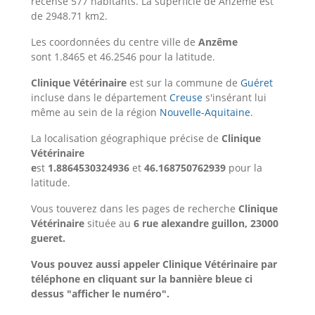
recense 577 habitants. La superficie de Anzême est
de 2948.71 km2.
Les coordonnées du centre ville de
Anzême
sont 1.8465 et 46.2546 pour la latitude.
Clinique Vétérinaire
est sur la commune de
Guéret
incluse dans le département
Creuse
s'insérant lui
même au sein de la région
Nouvelle-Aquitaine
.
La localisation géographique précise de
Clinique
Vétérinaire
e
st
1.8864530324936
et
46.168750762939
pour la
latitude.
Vous touverez dans les pages de recherche
Clinique
Vétérinaire
située au
6 rue alexandre guillon, 23000
gueret.
Vous pouvez aussi appeler Clinique Vétérinaire par
téléphone en cliquant sur la bannière bleue ci
dessus "afficher le numéro".