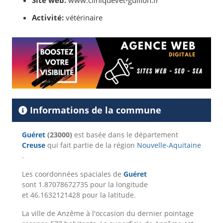
Site web:
www.cliniquevet-guillon.fr
Activité:
vétérinaire
Informations de la commune
Guéret
(23000)
est basée dans le département
Creuse
qui fait partie de la région
Nouvelle-Aquitaine
.
Les coordonnées spaciales de
Guéret
sont 1.87078672735 pour la longitude
et 46.1632121428 pour la latitude.
La ville de Anzême à l'occasion du dernier pointage