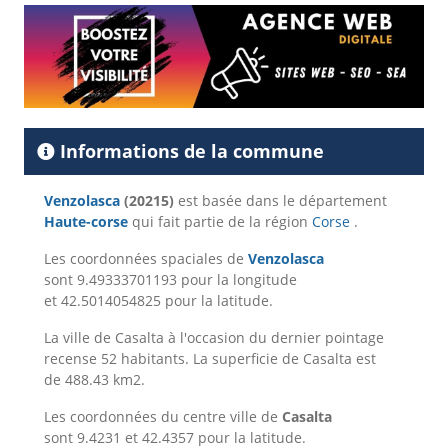
Informations de la commune
Venzolasca
(20215)
est basée dans le département
Haute-corse
qui fait partie de la région
Corse
.
Les coordonnées spaciales de
Venzolasca
sont 9.49333701193 pour la longitude
et 42.5014054825 pour la latitude.
La ville de Casalta à l'occasion du dernier pointage
recense 52 habitants. La superficie de Casalta est
de 488.43 km2.
Les coordonnées du centre ville de
Casalta
sont 9.4231 et 42.4357 pour la latitude.