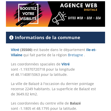
Informations de la commune
Vitré
(35500)
est basée dans le département
Ile-et-
Vilaine
qui fait partie de la région
Bretagne
.
Les coordonnées spaciales de
Vitré
sont -1.19370720718 pour la longitude
et 48.1140815063 pour la latitude.
La ville de Balazé à l'occasion du dernier pointage
recense 2249 habitants. La superficie de Balazé est
de 3649.02 km2.
Les coordonnées du centre ville de
Balazé
sont -1.1805 et 48.1795 pour la latitude.