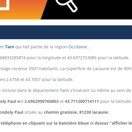
ent
Tarn
qui fait partie de la région
Occitanie
.
68833285874 pour la longitude et 43.6972753085 pour la latitude.
ointage recense 2507 habitants. La superficie de Lacaune est de 909
nt 2.6758 et 43.7057 pour la latitude.
e
incluse dans le département
Tarn
s'insérant lui même au sein de
ly Paul e
st
2.6962990760803
et
43.711200714111
pour la latitude.
ndoly Paul
située au
chemin granisse, 81230 lacaune.
éléphone en cliquant sur la bannière bleue ci dessus "afficher l