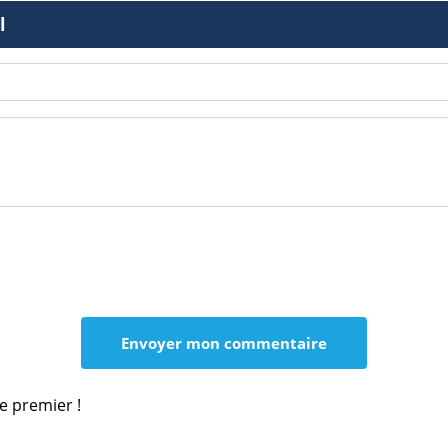
l
le premier !