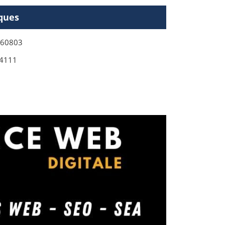
ques
760803
4111