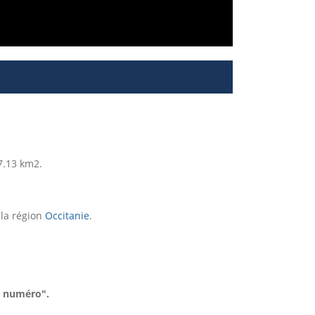
7.13 km2.
 la région
Occitanie
.
e numéro".