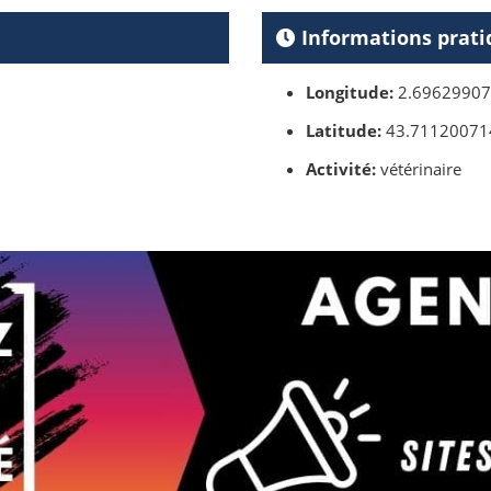
Informations prati
Longitude:
2.6962990
Latitude:
43.71120071
Activité:
vétérinaire