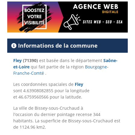
Informations de la commune
Fley
(71390)
est basée dans le département
Saône-
et-Loire
qui fait partie de la région
Bourgogne-
Franche-Comté
.
Les coordonnées spaciales de
Fley
sont 4.63908082855 pour la longitude
et 46.6759560566 pour la latitude.
La ville de Bissey-sous-Cruchaud à
l'occasion du dernier pointage recense 344
habitants. La superficie de Bissey-sous-Cruchaud est
de 1124.96 km2.