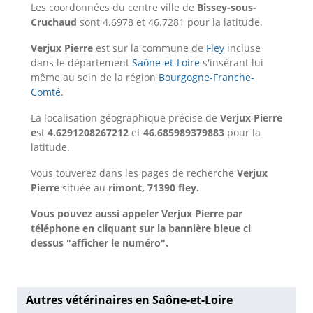
Les coordonnées du centre ville de
Bissey-sous-
Cruchaud
sont 4.6978 et 46.7281 pour la latitude.
Verjux Pierre
est sur la commune de
Fley
incluse
dans le département
Saône-et-Loire
s'insérant lui
même au sein de la région
Bourgogne-Franche-
Comté
.
La localisation géographique précise de
Verjux Pierre
e
st
4.6291208267212
et
46.685989379883
pour la
latitude.
Vous touverez dans les pages de recherche
Verjux
Pierre
située au
rimont, 71390 fley.
Vous pouvez aussi appeler Verjux Pierre par
téléphone en cliquant sur la bannière bleue ci
dessus "afficher le numéro".
Autres vétérinaires en Saône-et-Loire