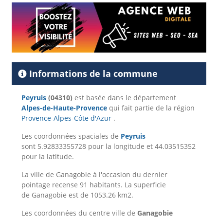
Informations de la commune
Peyruis
(04310)
est basée dans le département
Alpes-de-Haute-Provence
qui fait partie de la région
Provence-Alpes-Côte d'Azur
.
Les coordonnées spaciales de
Peyruis
sont 5.92833355728 pour la longitude et 44.03515352
pour la latitude.
La ville de Ganagobie à l'occasion du dernier
pointage recense 91 habitants. La superficie
de Ganagobie est de 1053.26 km2.
Les coordonnées du centre ville de
Ganagobie