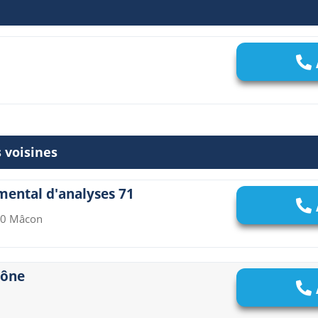
 voisines
mental d'analyses 71
00 Mâcon
aône