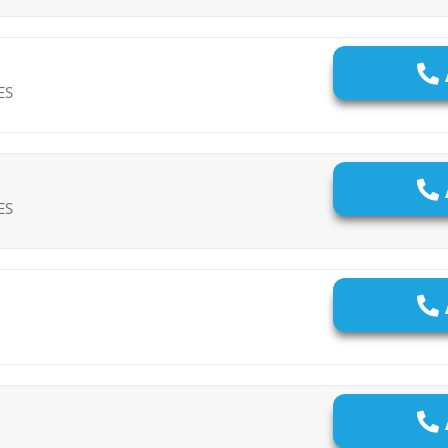
ES
ES