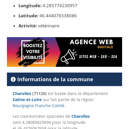
Longitude:
4.285774230957
Latitude:
46.444076538086
Activité:
vétérinaire
Informations de la commune
Charolles
(71120)
est basée dans le département
Saône-et-Loire
qui fait partie de la région
Bourgogne-Franche-Comté
.
Les coordonnées spaciales de
Charolles
sont 4.28009429694 pour la longitude
et 46.4476067658 pour la latitude.