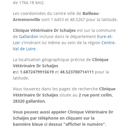
de 1766.18 km2.
Les coordonnées du centre ville de
Bailleau-
Armenonville
sont 1.6453 et 48.5267 pour la latitude.
Clinique Vétèrinaire Dr Schaijes
est sur la commune
de
Gallardon
incluse dans le département
Eure-et-
Loir
s'insérant lui même au sein de la région
Centre-
Val de Loire
.
La localisation géographique précise de
Clinique
Vétèrinaire Dr Schaijes
e
st
1.6872479915619
et
48.523700714111
pour la
latitude.
Vous touverez dans les pages de recherche
Clinique
Vétèrinaire Dr Schaijes
située au
2 rue pont collin,
28320 gallardon.
Vous pouvez aussi appeler Clinique Vétèrinaire Dr
Schaijes par téléphone en cliquant sur la
bannière bleue ci dessus "afficher le numéro".