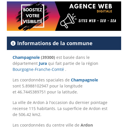
Informations de la commune
Champagnole
(39300)
est basée dans le
département
Jura
qui fait partie de la région
Bourgogne-Franche-Comté
.
Les coordonnées spaciales de
Champagnole
sont 5.8988102947 pour la longitude
et 46.7445389751 pour la latitude.
La ville de Ardon à l'occasion du dernier pointage
recense 115 habitants. La superficie de Ardon est
de 506.42 km2.
Les coordonnées du centre ville de
Ardon