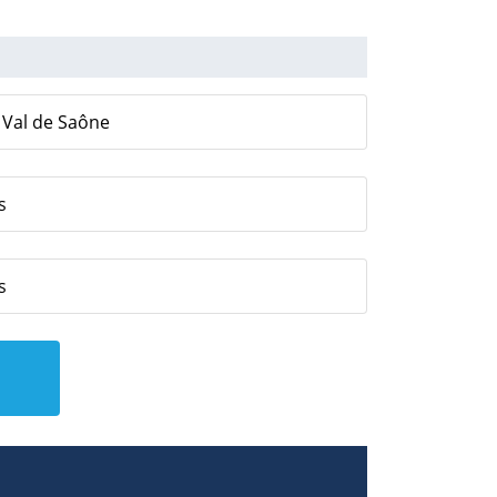
e Val de Saône
s
s