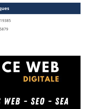
ques
619385
5879