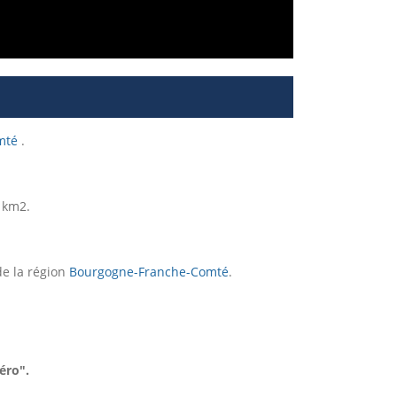
mté
.
7 km2.
de la région
Bourgogne-Franche-Comté
.
éro".