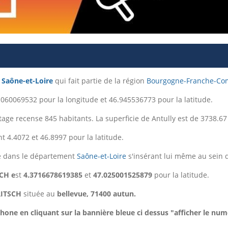
t
Saône-et-Loire
qui fait partie de la région
Bourgogne-Franche-Co
060069532 pour la longitude et 46.945536773 pour la latitude.
ntage recense 845 habitants. La superficie de Antully est de 3738.6
t 4.4072 et 46.8997 pour la latitude.
e dans le département
Saône-et-Loire
s'insérant lui même au sein 
CH e
st
4.3716678619385
et
47.025001525879
pour la latitude.
RITSCH
située au
bellevue, 71400 autun.
one en cliquant sur la bannière bleue ci dessus "afficher le num