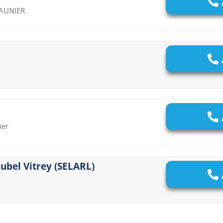
SAUNIER
ier
aubel Vitrey (SELARL)