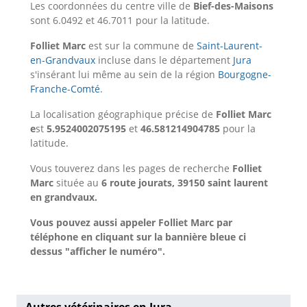
Les coordonnées du centre ville de
Bief-des-Maisons
sont 6.0492 et 46.7011 pour la latitude.
Folliet Marc
est sur la commune de
Saint-Laurent-
en-Grandvaux
incluse dans le département
Jura
s'insérant lui même au sein de la région
Bourgogne-
Franche-Comté
.
La localisation géographique précise de
Folliet Marc
e
st
5.9524002075195
et
46.581214904785
pour la
latitude.
Vous touverez dans les pages de recherche
Folliet
Marc
située au
6 route jourats, 39150 saint laurent
en grandvaux.
Vous pouvez aussi appeler Folliet Marc par
téléphone en cliquant sur la bannière bleue ci
dessus "afficher le numéro".
Autres vétérinaires en Jura